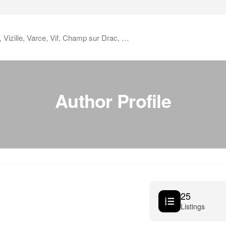
x, Vizille, Varce, Vif, Champ sur Drac, …
Author Profile
25
Listings