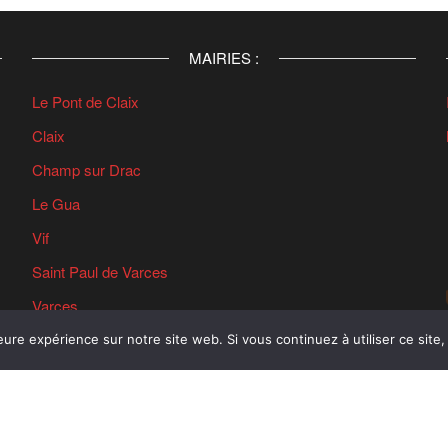
MAIRIES :
Le Pont de Claix
Claix
Champ sur Drac
Le Gua
Vif
Saint Paul de Varces
Varces
Vizille
eure expérience sur notre site web. Si vous continuez à utiliser ce sit
© 2006 - 2026 - Réseau Sud by
www.lrevenements.com
-
Services 