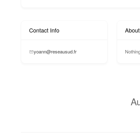
Contact Info
About
yoann@reseausud.fr
Nothin
Au