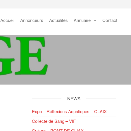
Accueil
Annonceurs
Actualités
Annuaire
Contact
NEWS
Expo – Réflexions Aquatiques – CLAIX
Collecte de Sang – VIF
Culture – PONT DE CLIAX