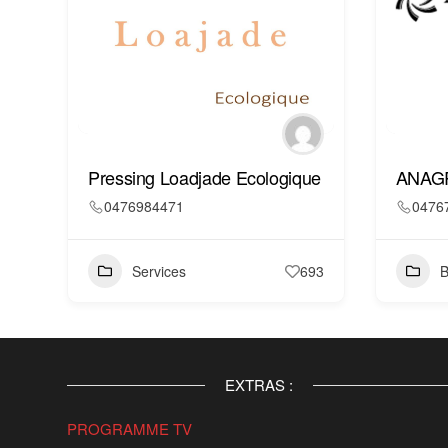
Pressing Loadjade Ecologique
ANAG
0476984471
0476
Services
693
B
EXTRAS :
PROGRAMME TV