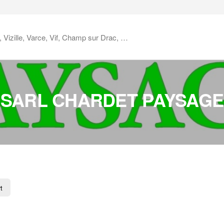
x, Vizille, Varce, Vif, Champ sur Drac, …
SARL CHARDET PAYSAGE
t