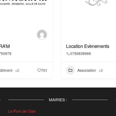
RA’M
Location Evènements
750979
0756838968
âtiment
+2
701
Association
+2
MAIRIES :
Le Pont de Claix