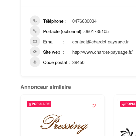
Téléphone
0476680034
Portable (optionnel)
0601735105
Email
contact@chardet-paysage.fr
Site web
http://www.chardet-paysage.fr/
Code postal
38450
Annonceur similaire
POPULAIRE
POPUL