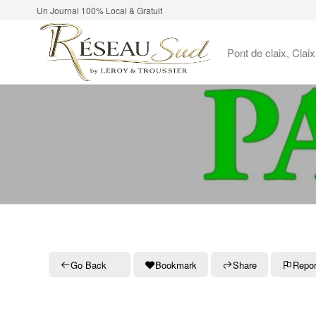
Un Journal 100% Local & Gratuit
Pont de claix, Clai
Go Back
Bookmark
Share
Repor