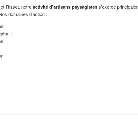
-et-Risset, notre
activité d’artisans paysagistes
s’exerce principale
 Nos domaines d’action :
et
gétal
:
es
on