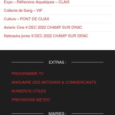
Expo – Réflexions Aquatiques – CLAIX
Collecte de Sang – VIF
Culture – PONT DE CLIAX
Asterix Cine 4 DEC 2022 CHAMP SUR DRAC
Nebraska jones 9 DEC 2022 CHAMP SUR DRAC
EXTRAS :
PROGRAMME TV
ANNUAIRE DES ARTISANS & COMMERCANTS
NUMEROS UTILES
PREVISIONS METEO
MAIRIES :